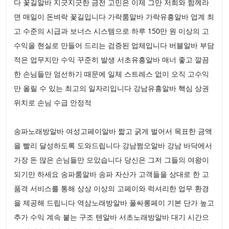
다 꽃길알바 지긋지긋한 금전 고민은 이제 그만 저희와 함께라
면 매일이 돈벼락 꽃길입니다 가락룸알바 가락유흥알바 업계 최
고 수준의 시급과 보너스 시스템으로 하루 150만 원 이상의 고
수익을 현실로 만들어 드리는 검증된 업체입니다 버블알바 부담
적은 업무지만 수익 꾸준히 발생 서초유흥알바 매너 좋고 깔끔
한 손님들만 엄선하기 때문에 일체 스트레스 없이 오직 고수익
만 올릴 수 있는 최고의 일자리입니다 강남유흥알바 핵심 상권
위치로 손님 수급 안정적
송파노래방알바 여성고페이알바 짧고 굵게 벌어서 목표한 금액
을 빨리 달성하도록 도와드립니다 강남쩜오알바 강남 바닥에서
가장 돈 많은 손님들만 모았습니다 당신은 그저 그들의 여왕이
되기만 하세요 송파룸알바 송파 자산가 고객들을 상대로 한 고
품격 서비스를 통해 상상 이상의 고페이와 럭셔리한 업무 환경
을 제공해 드립니다 역삼노래방알바 풀싸롱페이 기본 단가 높고
추가 수익 계속 붙는 구조 텐알바 서초노래방알바 대기 시간으