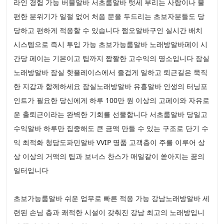
라인 경험 가능 버블알바 서초룸알바 텃세 부리는 사람이나 불
편한 분위기가 일절 없어 처음 문을 두드리는 초보자분들도 당
당하고 편하게 적응할 수 있습니다 쩜오알바구인 실시간 배치
시스템으로 즉시 투입 가능 초보가능룸알바 노래방알바페이 시
간당 페이는 기본이고 팁까지 짭짤한 고수익의 명소입니다 잠실
노래방알바 잠실 핫플레이스에서 즐겁게 일하고 퇴근길은 묵직
한 지갑과 함께하세요 잠실노래방알바 유흥알바 인생의 터닝포
인트가 필요한 당신에게 하루 100만 원 이상의 고페이와 자유로
운 출퇴근이라는 완벽한 기회를 선물합니다 서초룸알바 당일고
수익알바 하루만 집중해도 큰 금액 만들 수 있는 구조로 단기 수
익 최적화 청담도파민알바 VVIP 명품 고객층이 주를 이루어 상
상 이상의 거액의 팁과 보너스 찬스가 매일같이 쏟아지는 꿈의
일터입니다
초보가능룸알바 쉬운 업무로 빠른 적응 가능 강남노래방알바 세
련된 손님 층과 쾌적한 시설이 갖춰진 강남 최고의 노래방입니