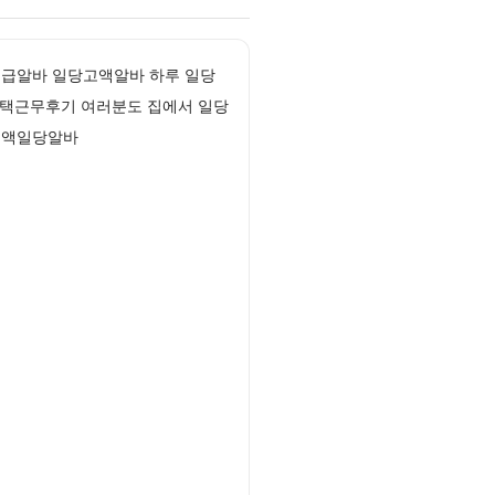
지급알바 일당고액알바 하루 일당
재택근무후기 여러분도 집에서 일당
 고액일당알바