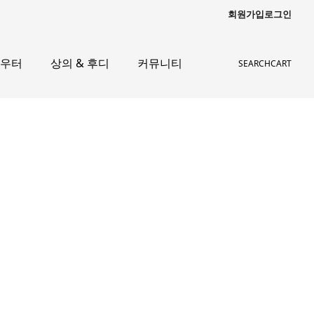
회원가입
로그인
아우터
상의 & 후디
커뮤니티
SEARCH
CART