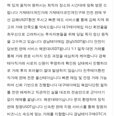
력 있게 움직여 원하시는 최적의 장소와 시간대에 맞춰 방문 드
립니다 거제테더개인거래 거제테더코인개인구매 안전 판매 우
선 김해USDT환전 무사고 빠른 매도 서비스를 통해 김해 지역 최
고의 거래 만족도를 약속드립니다 대구테더매입 자산 회전율을
최우선으로 고려하시는 투자자분들을 위해 당일 즉각 정산 원칙
을 고수하고 있습니다 경남테더매입 경남USDT팝니다 안전이
담보된 판매 서비스 해운대USDT팝니다 1:1 밀착 대면 거래를
통해 거래 완료 시까지 모든 과정을 세심하게 케어합니다 경북
테더직거래 서로의 신원이 투명하게 확인된 상태에서 진행하므
로 거래 후의 트러블이 절대 발생하지 않습니다 진주테더환전
직거래 판매 전문 울산테더삽니다 빠른 매입 및 안정 거래 가능
하며 신뢰 기반으로 진행합니다 대구테더매입 복잡다단한 절차
를 전면 배제하고 직관적인 실물 대조와 전송만으로 군더더기
없이 매매를 끝냅니다 해운대테더삽니다 문의 환영하며 정직
판매 창원USDT삽니다 신속한 판매 지원 서비스를 통해 창원의
비즈니스 속도에 맞는 거래를 지향합니다 경남테더구매OTC거