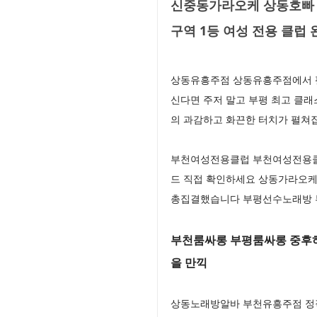
신중동가라오케 상동호빠 
구역 1등 여성 전용 클럽 
상동유흥주점 상동유흥주점에서 펼
신다면 주저 말고 부평 최고 클
의 과감하고 화끈한 터치가 펼
부천여성전용클럽 부천여성전용클
드 직접 확인하세요 상동가라오케
총집결했습니다 부평선수노래방 
부천룸싸롱 부평룸싸롱 중후하
을 만끽
상동노래방알바 부천유흥주점 정직