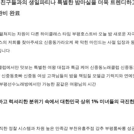
친구들과의 생일파티나 특별한 밤마실을 더욱 트렌디하고
완비 완료
쳐지는 차원이 다른 하이클래스 타임 부평호스트바 오늘 밤 새로운 자극
래스의 저희를 찾아주세요 신중동가라오케 꽉 막힌 마인드는 사절 입장과 
쳐집니다
럽에서만 맛보는 특별한 여왕 대접과 특급 케어 신중동노래클럽 신중동
 신중동호빠 신중동 여성 고객님들의 밤을 책임질 모델급 기럭지와 연예
부평선수노래방에서만 가능한 꿈같은 여왕님의 시간
고 럭셔리한 분위기 속에서 대한민국 상위 1% 미녀들의 극진한
한 정찰 시스템과 차원 높은 만족감 부천유흥주점 강추 부평룸싸롱 성