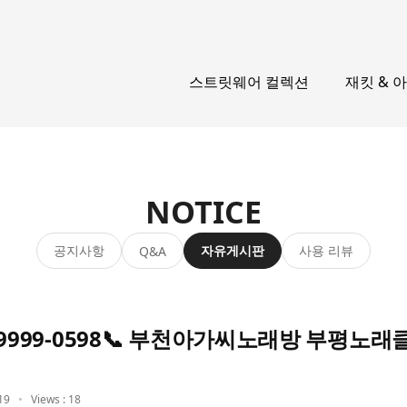
스트릿웨어 컬렉션
재킷 & 
NOTICE
공지사항
자유게시판
사용 리뷰
Q&A
-9999-0598📞 부천아가씨노래방 부평노래
19
Views : 18