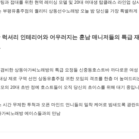
과 접대를 위한 현역 레이싱 모델 및 20대 여대생 탑클래스 라인업 상
는 부평유흥주점의 퀄리티 상동선수노래방 오늘 밤 당신을 가장 특별하
 럭셔리 인테리어와 어우러지는 훈남 매니저들의 특급 재
다
겸비한 상동아가씨노래방의 특급 요정들 신중동호스트바 까다로운 여성
 내상 제로 구역 선언 상동유흥주점 귀한 모임의 격조를 한층 더 높여드
모의 20대 초반 정예 호스트들이 오직 당신의 초이스를 위해 대기 중입
스 시간 무제한 투척과 오픈 마인드 언니들의 밀착 케어로 밤새도록 광란
평아가씨노래방 에이스들과의 만남