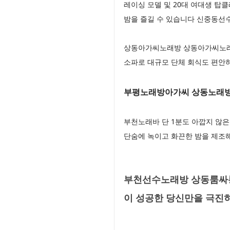
레이싱 모델 및 20대 여대생 탑
밤을 즐길 수 있습니다 신중동선
상동아가씨노래방 상동아가씨노래방
소파로 대규모 단체 회식도 편안
부평노래방아가씨 상동노래
부천노래바 단 1분도 아깝지 않
단숨에 녹이고 화끈한 밤을 제조
부천선수노래방 상동룸싸롱
이 성공한 당신만을 극진