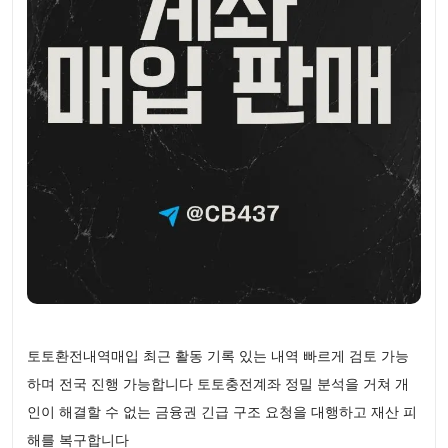
토토환전내역매입 최근 활동 기록 있는 내역 빠르게 검토 가능
하며 전국 진행 가능합니다 토토충전계좌 정밀 분석을 거쳐 개
인이 해결할 수 없는 금융권 긴급 구조 요청을 대행하고 재산 피
해를 복구합니다