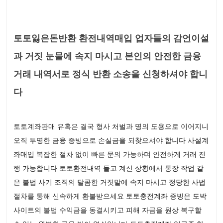
토토잃은돈반환 환전내역매입 업자들의 감언이설
과 거짓 눈물에 속지 마시고 본인의 안전한 금융
거래 내역서로 정식 반환 소송을 신청하셔야 합니
다
토토계좌판매 유혹은 결국 형사 처벌과 명의 도용으로 이어지니
오직 투명한 금융 증빙으로 손실금을 되찾으셔야 합니다 사설계
좌매입 복잡한 절차 없이 빠른 문의 가능하며 안전하게 거래 진
행 가능합니다 토토환전내역 들고 계신 상황에서 통장 작업 같
은 불법 사기 조직의 달콤한 거짓말에 속지 마시고 정당한 사법
절차를 통해 신속하게 환불받으세요 토토충전계좌 증빙은 도박
사이트의 불법 수익금을 동결시키고 피해 자금을 원상 복구할