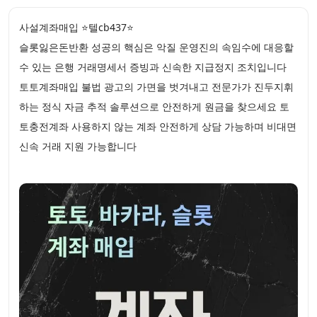
사설계좌매입 ⭐텔cb437⭐
슬롯잃은돈반환 성공의 핵심은 악질 운영진의 속임수에 대응할
수 있는 은행 거래명세서 증빙과 신속한 지급정지 조치입니다
토토계좌매입 불법 광고의 가면을 벗겨내고 전문가가 진두지휘
하는 정식 자금 추적 솔루션으로 안전하게 원금을 찾으세요 토
토충전계좌 사용하지 않는 계좌 안전하게 상담 가능하며 비대면
신속 거래 지원 가능합니다