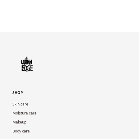
SHOP
Skin care
Moisture care
Makeup
Body care