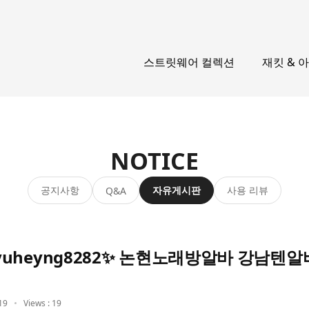
스트릿웨어 컬렉션
재킷 & 
NOTICE
공지사항
자유게시판
사용 리뷰
Q&A
uheyng8282✨ 논현노래방알바 강남텐알
19
Views : 19