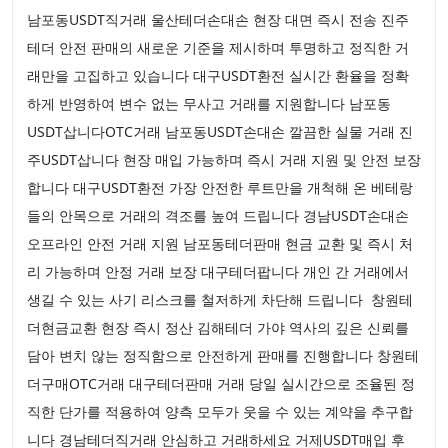
남포동USDT직거래 울산테더손대손 현장 대면 즉시 전송 진주
테더 안전 판매의 새로운 기준을 제시하며 투명하고 정직한 거
래만을 고집하고 있습니다 대구USDT환전 실시간 환율을 정확
하게 반영하여 변수 없는 무사고 거래를 지원합니다 남포동
USDT삽니다OTC거래 남포동USDT손대손 깔끔한 실물 거래 진
주USDT삽니다 현장 매입 가능하며 즉시 거래 지원 및 안전 보장
합니다 대구USDT환전 가장 안전한 루트만을 개척해 온 베테랑
들의 안목으로 거래의 격조를 높여 드립니다 경남USDT손대손
오프라인 안전 거래 지원 남포동테더판매 현금 교환 및 즉시 처
리 가능하며 안정 거래 보장 대구테더팝니다 개인 간 거래에서
생길 수 있는 사기 리스크를 철저하게 차단해 드립니다 창원테
더현금교환 현장 즉시 정산 김해테더 가야 역사의 깊은 신뢰를
담아 변치 않는 정직함으로 안전하게 판매를 진행합니다 창원테
더구매OTC거래 대구테더판매 거래 당일 실시간으로 조율된 정
직한 단가를 적용하여 양측 모두가 웃을 수 있는 계약을 추구합
니다 경남테더직거래 안심하고 거래하세요 거제USDT매입 후