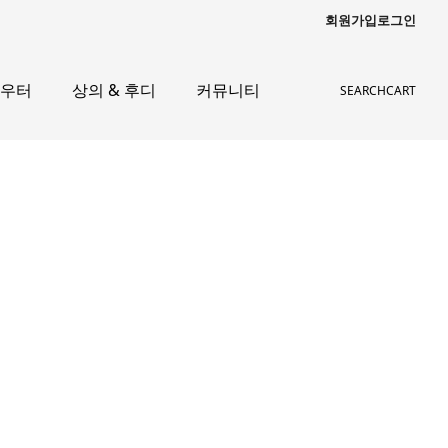
회원가입
로그인
아우터
상의 & 후디
커뮤니티
SEARCH
CART