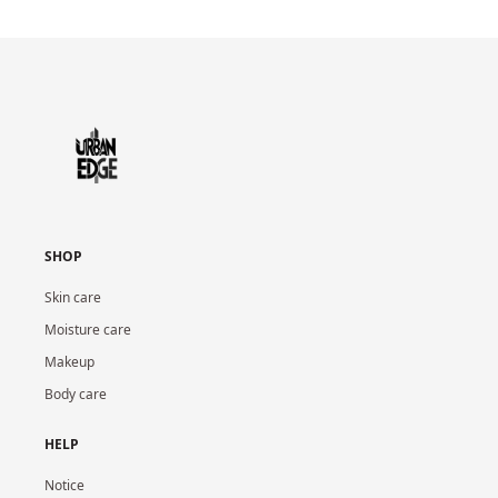
SHOP
Skin care
Moisture care
Makeup
Body care
HELP
Notice