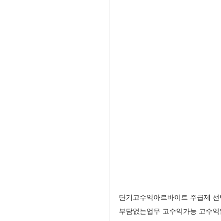
단기고수익아르바이트 주급제 선택
부담없는업무 고수익가능 고수익알