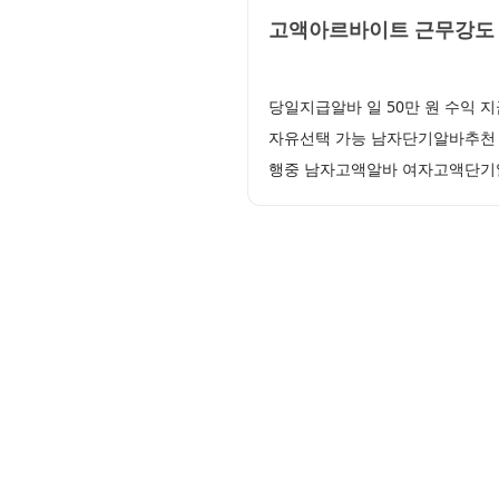
고액아르바이트 근무강도 
당일지급알바 일 50만 원 수익
자유선택 가능 남자단기알바추천 
행중 남자고액알바 여자고액단기