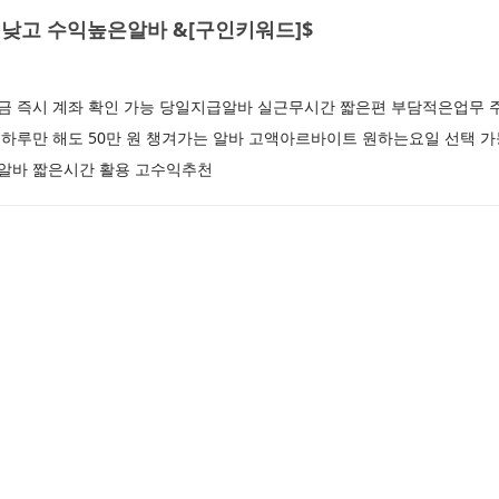
낮고 수익높은알바 &[구인키워드]$
 지금 즉시 계좌 확인 가능 당일지급알바 실근무시간 짧은편 부담적은업무
하루만 해도 50만 원 챙겨가는 알바 고액아르바이트 원하는요일 선택 가
알바 짧은시간 활용 고수익추천