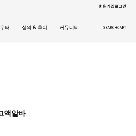
회원가입
로그인
아우터
상의 & 후디
커뮤니티
SEARCH
CART
기고액알바