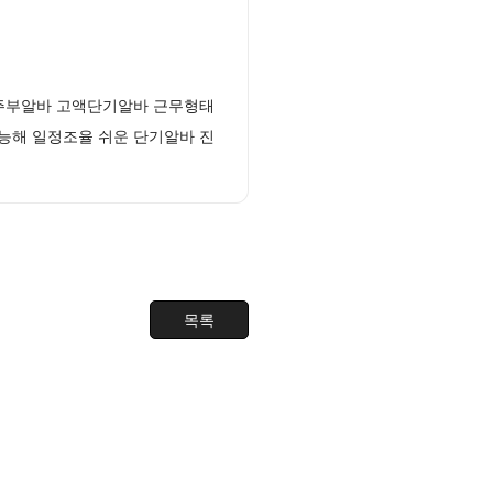
 주부알바 고액단기알바 근무형태
능해 일정조율 쉬운 단기알바 진
목록