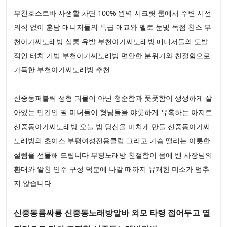
부천호스트바 사생활 차단 100% 완벽 시크릿 룸에서 주변 시선
의식 없이 훈남 매니저들의 특급 애교와 멜로 눈빛 독점 찬스 부
천아가씨노래방 심쿵 유발 부천아가씨노래방 매니저들의 도발
적인 터치 기법 부천아가씨노래방 편안한 분위기와 친절함으로
가득한 부천아가씨노래방 추천
신중동퍼블릭 성형 괴물이 아닌 청순함과 풋풋함이 생생하게 살
아있는 민간인 필 미녀들이 형님들을 야릇하게 유혹하는 아지트
신중동아가씨노래방 오늘 밤 당신을 미치게 만들 신중동아가씨
노래방의 초이스 부평여성전용클럽 그리고 가슴 떨리는 야릇한
설렘을 선물해 드립니다 부평노래방 친절함이 몸에 밴 사장님의
환대와 알찬 안주 구성 덕분에 나갈 때까지 유쾌한 미소가 멈추
지 않습니다
신중동룸싸롱 신중동노래방알바 외모 타령 접어두고 열