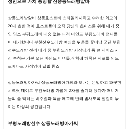
정만으로 가치 증명할 신중동노래방알바
상동노래방알바 상동호스트바 스타일리시하고 수려한 외모의
20대 초반 정예 호스트들이 오직 당신의 초이스를 위해 대기 중
인 명소 부평노래바 내숭 없는 파격 마인드 부평노래바 언니들
이 대기합니다 부천선수노래방 여심을 뒤흔들 꽃미남 군단 부천
선수노래방 전격 대기 중 부천노래방 사장님의 통 큰 서비스 시
간 투척은 기본 오픈 마인드 미녀들과 함께 해묵은 피로를 안드
로메다로 사정없이 날릴 찬스
상동노래방아가씨 상동노래방아가씨와 보내는 은밀하고 짜릿한
시크릿 데이트 부천노래방 가볍게 2차를 즐기러 왔다가 매니저
들의 숨 막히는 비주얼과 특급 애교에 반해 밤새도록 발길이 묶
이는 마성의 공간입니다
부평노래방선수 상동노래방아가씨