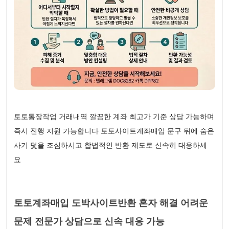
토토통장작업 거래내역 깔끔한 계좌 최고가 기준 상담 가능하며
즉시 진행 지원 가능합니다 토토사이트계좌매입 문구 뒤에 숨은
사기 덫을 조심하시고 합법적인 반환 제도로 신속히 대응하세
요
토토계좌매입 도박사이트반환 혼자 해결 어려운
문제 전문가 상담으로 신속 대응 가능