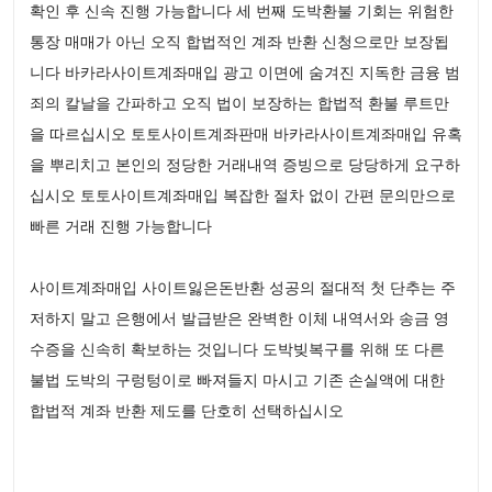
확인 후 신속 진행 가능합니다 세 번째 도박환불 기회는 위험한
통장 매매가 아닌 오직 합법적인 계좌 반환 신청으로만 보장됩
니다 바카라사이트계좌매입 광고 이면에 숨겨진 지독한 금융 범
죄의 칼날을 간파하고 오직 법이 보장하는 합법적 환불 루트만
을 따르십시오 토토사이트계좌판매 바카라사이트계좌매입 유혹
을 뿌리치고 본인의 정당한 거래내역 증빙으로 당당하게 요구하
십시오 토토사이트계좌매입 복잡한 절차 없이 간편 문의만으로
빠른 거래 진행 가능합니다
사이트계좌매입 사이트잃은돈반환 성공의 절대적 첫 단추는 주
저하지 말고 은행에서 발급받은 완벽한 이체 내역서와 송금 영
수증을 신속히 확보하는 것입니다 도박빚복구를 위해 또 다른
불법 도박의 구렁텅이로 빠져들지 마시고 기존 손실액에 대한
합법적 계좌 반환 제도를 단호히 선택하십시오