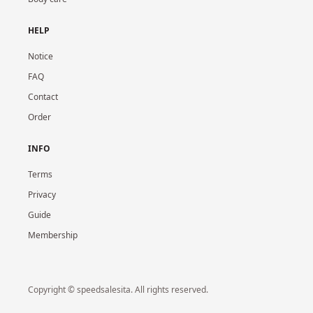
HELP
Notice
FAQ
Contact
Order
INFO
Terms
Privacy
Guide
Membership
Copyright © speedsalesita. All rights reserved.