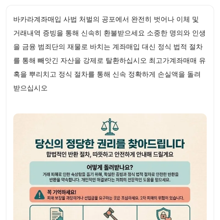
바카라계좌매입 사법 처벌의 공포에서 완전히 벗어나 이체 및
거래내역 증빙을 통해 신속히 환불받으세요 소중한 명의와 인생
을 금융 범죄단의 재물로 바치는 계좌매입 대신 정식 법적 절차
를 통해 빼앗긴 자산을 강제로 탈환하십시오 최고가계좌매매 유
혹을 뿌리치고 정식 절차를 통해 신속 정확하게 손실액을 돌려
받으십시오