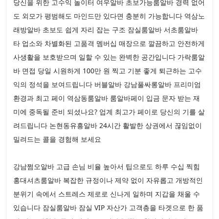
당신을 위한 고수익 놀이터 여우알바 초보가능룸알바 경력 없어
도 외모가 평범해도 마인드만 있다면 충분히 가능합니다 역삼노
래방알바 초보도 쉽게 자리 잡는 구조 잠실룸알바 서초룸알바
타 업소와 차별화된 고품격 멤버십 매장으로 깔끔하고 안전하게
사생활을 보호받으며 일할 수 있는 완벽한 공간입니다 가락룸알
바 면접 당일 시원하게 100만 원 찍고 기분 좋게 퇴근하는 고수
익의 정석을 보여드립니다 버블알바 강남풀싸롱알바 프리미엄
환경과 최고 페이 역삼동룸알바 룸알바페이 입금 문자 받는 재
미에 중독될 준비 되셨나요? 업계 최고가 페이로 당신의 기를 살
려드립니다 논현동유흥알바 24시간 활발한 상권에서 끊임없이
밀려드는 콜을 경험해 보세요
강남쩜오알바 고급 손님 비율 높아서 팁으로도 하루 수십 찍힘
홍대셔츠룸알바 복잡한 규정이나 제약 없이 자유롭고 개방적인
분위기 속에서 스트레스 제로로 신나게 일하며 지갑을 채울 수
있습니다 잠실룸알바 잠실 VIP 자산가 고객층을 타겟으로 한 품