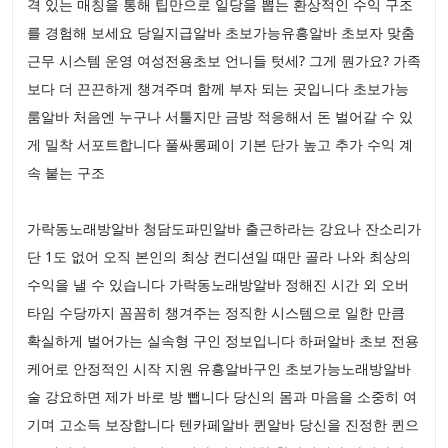
격 있는 매칭을 통해 팁만으로 일당을 뽑는 환상적인 수익 구조
를 경험해 보세요 당일지급알바 초보가능유흥알바 초보자 맞춤
근무 시스템 운영 여성전용초보 언니들 텃세? 그게 뭔가요? 가족
보다 더 끈끈하게 챙겨주며 함께 부자 되는 곳입니다 초보가능
룸알바 처음엔 누구나 서툴지만 금방 적응해서 돈 벌어갈 수 있
게 밀착 서포트합니다 풀싸롱페이 기본 단가 높고 추가 수익 계
속 붙는 구조
가락동노래방알바 청담도파민알바 출근하라는 강요나 잔소리가
단 1도 없어 오직 본인의 최상 컨디션일 때만 골라 나와 최상의
수익을 낼 수 있습니다 가락동노래방알바 정해진 시간 외 오버
타임 수당까지 꼼꼼히 챙겨주는 정직한 시스템으로 일한 만큼
확실하게 벌어가는 실속형 구인 정보입니다 하퍼알바 초보 전용
케어로 안정적인 시작 지원 유흥알바구인 초보가능노래방알바
술 강요하면 제가 바로 방 뺍니다 당신의 몸과 마음을 소중히 여
기며 고소득 보장합니다 텐카페알바 퀸알바 당신을 진정한 퀸으