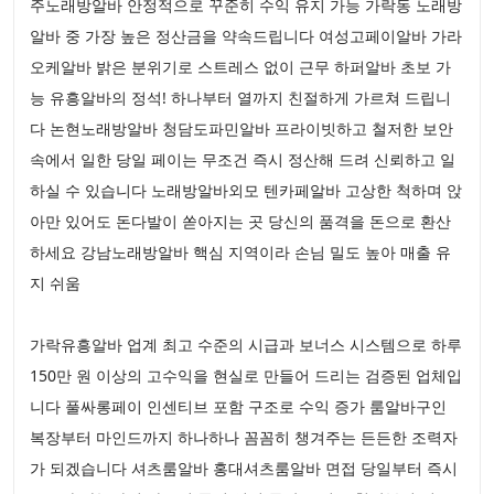
주노래방알바 안정적으로 꾸준히 수익 유지 가능 가락동 노래방
알바 중 가장 높은 정산금을 약속드립니다 여성고페이알바 가라
오케알바 밝은 분위기로 스트레스 없이 근무 하퍼알바 초보 가
능 유흥알바의 정석! 하나부터 열까지 친절하게 가르쳐 드립니
다 논현노래방알바 청담도파민알바 프라이빗하고 철저한 보안
속에서 일한 당일 페이는 무조건 즉시 정산해 드려 신뢰하고 일
하실 수 있습니다 노래방알바외모 텐카페알바 고상한 척하며 앉
아만 있어도 돈다발이 쏟아지는 곳 당신의 품격을 돈으로 환산
하세요 강남노래방알바 핵심 지역이라 손님 밀도 높아 매출 유
지 쉬움
가락유흥알바 업계 최고 수준의 시급과 보너스 시스템으로 하루
150만 원 이상의 고수익을 현실로 만들어 드리는 검증된 업체입
니다 풀싸롱페이 인센티브 포함 구조로 수익 증가 룸알바구인
복장부터 마인드까지 하나하나 꼼꼼히 챙겨주는 든든한 조력자
가 되겠습니다 셔츠룸알바 홍대셔츠룸알바 면접 당일부터 즉시