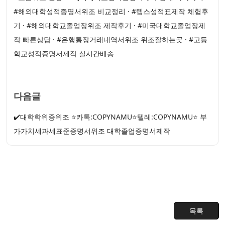
#해외대학성적증명서위조 비교정리 · #텝스성적표제작 체험후
기 · #해외대학교졸업장위조 제작후기 · #미국대학교졸업장제
작 빠른상담 · #은행통장거래내역서위조 위조잘하는곳 · #고등
학교성적증명서제작 실시간배송
다음글
✔️대학학위증위조 ⭐카톡:COPYNAMU⭐텔레:COPYNAMU⭐ 부
가가치세과세표준증명서위조 대학졸업증명서제작
목록