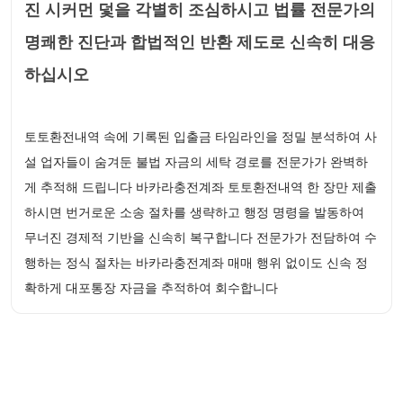
진 시커먼 덫을 각별히 조심하시고 법률 전문가의
명쾌한 진단과 합법적인 반환 제도로 신속히 대응
하십시오
토토환전내역 속에 기록된 입출금 타임라인을 정밀 분석하여 사
설 업자들이 숨겨둔 불법 자금의 세탁 경로를 전문가가 완벽하
게 추적해 드립니다 바카라충전계좌 토토환전내역 한 장만 제출
하시면 번거로운 소송 절차를 생략하고 행정 명령을 발동하여
무너진 경제적 기반을 신속히 복구합니다 전문가가 전담하여 수
행하는 정식 절차는 바카라충전계좌 매매 행위 없이도 신속 정
확하게 대포통장 자금을 추적하여 회수합니다