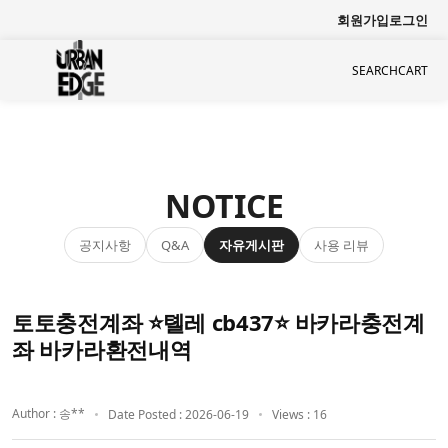
회원가입
로그인
SEARCH
CART
NOTICE
공지사항
자유게시판
사용 리뷰
Q&A
토토충전계좌 ⭐톌레 cb437⭐ 바카라충전계
좌 바카라환전내역
Author : 송**
Date Posted : 2026-06-19
Views : 16