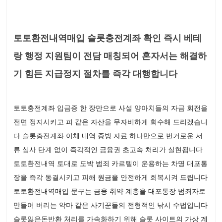
토토환전내역매입 슬롯충전계좌 확인 즉시 베테
랑 행정 지원팀이 전담 매칭되어 혼자서는 해결하
기 힘든 지급정지 절차를 즉각 대행합니다
토토충전계좌 입금증 한 장만으로 사설 양아치들의 자금 회전을
전면 정지시키고 피 같은 자산을 무자비하게 회수해 드리겠습니
다 슬롯충전계좌 이체 내역 증빙 자료 하나만으로 번거로운 서
류 심사 단계 없이 즉각적인 금융권 초고속 처리가 실현됩니다
토토환전내역 토대로 도박 범죄 카르텔이 운용하는 차명 대포통
장을 즉각 동결시키고 피해 원금을 안전하게 회복시켜 드립니다
토토환전내역매입 문구는 금융 취약 계층을 대포통장 범죄자로
만들어 버리는 악마 같은 사기꾼들의 전형적인 낚시 수법입니다
슬롯잃은돈반환 처리를 가속화하기 위해 슬롯 사이트의 가상 계