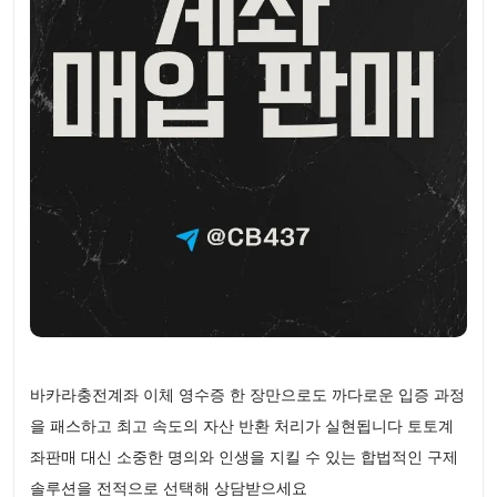
바카라충전계좌 이체 영수증 한 장만으로도 까다로운 입증 과정
을 패스하고 최고 속도의 자산 반환 처리가 실현됩니다 토토계
좌판매 대신 소중한 명의와 인생을 지킬 수 있는 합법적인 구제
솔루션을 전적으로 선택해 상담받으세요