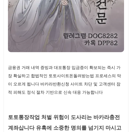
금융권 거래 내역 증빙과 대포통장 입금증이 확보되는 즉시 가
장 확실하고 합법적인 토토사이트돈돌려받는법 프로세스의 막
이 오르게 됩니다 바카라반환신청 사이트 차단 및 고객센터 잠
적 피해도 정식 절차 기반으로 신속 대응 가능합니다
토토통장작업 처벌 위험이 도사리는 바카라충전
계좌삽니다 유혹에 소중한 명의를 넘기지 마시고