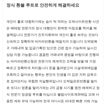
정식 환불 루트로 안전하게 해결하세요
개인이 홀로 대항하기에는 숨이 턱 막히는 도박사이트반환 사건
은 베테랑 전문가의 정식 대행만이 완벽한 마침표를 찍어줄 해
결책입니다 전문가가 진두지휘하여 개인이 홀로 싸우는 것보다
신속하고 정확하게 바카라반환을 매듭지어 드립니다 도박빚복
구 거래내역 및 입금기록만 있으면 간편 접수 가능하며 실시간
상담 지원 가능합니다 꼼꼼한 거래내역 증빙을 바탕으로 진행되
는 바카라반환신청은 전문가의 체계적인 조력을 받을 때 가장
빠르고 정확하게 처리됩니다 돈을 돌려받고자 사설계좌매입을
조회하고 알아보는 행위는 본인의 인생을 더 깊은 지하 감옥으
로 집어던지는 위험한 자살행위입니다 도박잃은돈반환을 빌미
로 또다시 영혼을 털어가려는 2차 금융 사기를 원천 배제하고 정
식 전문가 정공법 루트를 타십시오 불법사이트계좌매입 오래 사
용한 계좌 우대 가능하며 전국 어디서든 비대면 빠른 거래 가능