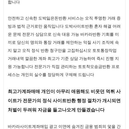
합니다
안전하고 신속한 도박잃은돈반환 서비스는 오직 투명한 거래 증
빙과 법적 근거로만 움직입니다 도박사이트반환 혼자 해결 어려
운 문제 전문가 상담으로 신속 대응 가능 바카라반환 기회를 미
끼로 당신의 명의와 통장 거래를 제안하는 악질 사기 조직에 속
지 말고 오직 정식 반환 청구만을 고집하십시오 토토통장작업
거래내역 깔끔한 계좌 최고가 기준 상담 가능하며 즉시 진행 지
원 가능합니다 전문가가 직접 관리하는 토토착오송금반환 프로
세스는 개인의 실수를 정당하게 구제해 드립니다
최고가계좌매매 개인이 아무리 애원해도 비웃던 먹튀 사
이트가 전문가의 정식 사이트반환 행정 절차가 개시되면
처벌이 두려워 자금을 들고나오게 만들겠습니다
바카라사이트계좌매입 광고 이면에 숨겨진 금융 범죄의 덫을 간