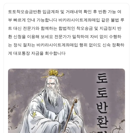
토토착오송금반환 입금계좌 및 거래내역 확인 후 반환 가능 여
부 빠르게 안내 가능합니다 바카라사이트계좌매입 같은 불법 루
트 대신 전문가와 함께하는 합법적인 착오송금 및 지급정지 반
환 신청을 이용해 보세요 전문가가 밀착하여 자비 없이 수행하
는 정식 절차는 바카라사이트계좌매입 행위 없이도 신속 정확하
게 대포통장 자금을 회수합니다