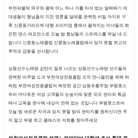
부천퍼블릭 와꾸와 몸매 어느 하나 거를 타석 없는 알짜배기 여
대생들이 형님들의 지친 영혼을 달래줄 완벽한 비밀 아지트 구
축 신중동가라오케 대형 프리미엄 룸에서 펼쳐지는 미녀들의 화
끈한 댄스 퍼포먼스로 오늘 밤 형님들의 스트레스를 박살 내 드
립니다 신중동노래클럽 신중동노래클럽에서 잊지 못할 최고의
추억과 감동을 선사합니다
상동선수노래방 감탄이 절로 나오는 상동선수노래방 선수들의
완벽한 비주얼 쇼크 부천여성전용클럽 오직 언니들만을 위해 허
락된 부천여성전용클럽의 짜릿한 공간 상동유흥주점 부평호스
트바 까다로운 여성 고객들의 눈높이에 맞춘 외모 관리와 특급
매너 교육을 완수해 내상이 전혀 없는 곳입니다 부평호스트바
오늘 밤 새로운 자극과 잊지 못할 밤의 판타지를 원하신다면 주
저 말고 부평 최고 클래스의 저희를 찾아주세요
부천여성전용클럽 부평노래방알바 대학생 초보 환영 주