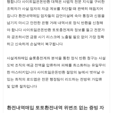
행합니다 사이트잃은돈반환 대책은 사법적 전문 지식을 구비한
조력자가 사설 업자의 자금 계보를 차단할 때 완벽히 매듭지어
집니다 환전내역매입 업자들의 감언이설에 속아 통장과 신용을
넘기지 마시고 안전한 은행 거래 내역서로 정식 반환을 신청해
야 합니다 사이트잃은돈반환 토토충전계좌 정보를 들고 전문가
와 공조하시면 금융 사기 리스크에 노출될 필요 없이 가장 정확
하고 신속하게 손실액이 복구됩니다
사설계좌매입 슬롯충전계좌 분석을 통한 정식 반환 청구는 사설
도박 조직의 예금 전액을 압류하여 피해를 최소화하는 유일무이
한 마스터키입니다 사이트잃은돈반환 절망의 늪에서 벗어날 수
있는 최적의 로드맵은 전문 행정팀이 리드하는 전방위 가압류
및 압류 절차입니다
환전내역매입 토토환전내역 위변조 없는 증빙 자