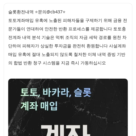
슬롯환전내역 ⭐문의@cb437⭐
토토계좌매입 유혹에 노출된 피해자들을 구제하기 위해 금융 전
문가들이 연대하여 안전한 반환 프로세스를 제공합니다 토토충
전계좌 내역 분석 기술은 먹튀 조직의 자금 세탁 경로를 원천 차
단하여 피해자가 상실한 투자금을 완전히 환원합니다 사설계좌
매입 유혹에 절대 노출되지 않도록 철저한 이체 내역 증빙 기반
의 합법 반환 청구 시스템을 지금 즉시 가동하십시오