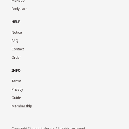
Makeup
Body care
HELP
Notice
FAQ
Contact
Order
INFO
Terms
Privacy
Guide
Membership
Copyright © speedsalesita. All rights reserved.