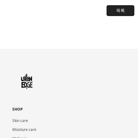
목록
SHOP
Skin care
Moisture care