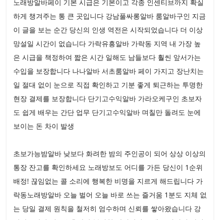
노래방알바페이 기본 시급은 기본이고 각종 인센티브까지 확실
하게 챙겨주는 통 큰 곳입니다 강남풀싸롱알바 룸알바구인 지금
이 글을 보는 순간 당신의 인생 역전은 시작되었습니다 더 이상
망설일 시간이 없습니다 가락유흥알바 가락동 지역 내 가장 높
은 시급을 책정하여 짧은 시간 일해도 남들보다 훨씬 앞서가는
수입을 보장합니다 나나알바 서초룸알바 페이 가지고 장난치는
일 절대 없이 눈으로 직접 확인하고 기분 좋게 퇴근하는 투명한
현장 결제를 보장합니다 단기고수익알바 가라오케구인 초보자
도 쉽게 배우는 간단 업무 단기고수익알바 며칠만 돌려도 눈에
보이는 돈 차이 발생
초보가능밤알바 낮보다 화려한 밤의 주인공이 되어 상상 이상의
통장 잔고를 확인하세요 노래방보도 어디를 가든 당신이 1순위
배정! 끊임없는 콜 소리에 행복한 비명을 지르게 해드립니다 가
락동노래방알바 오늘 벌어 오늘 바로 쓰는 즐거움 1분도 지체 없
는 당일 결제 원칙을 철저히 엄수하며 신뢰를 쌓아왔습니다 강