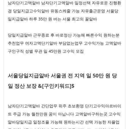
남자단기고액알바 남자단기고액알바 일정선택 자유로운 진행환
경 당일지급고수익알바 유동스케줄 가능 자유출근운영 서울당
일지급알바 하루 35만 원 버는 서울 최고의 꿀알바
당일지급알바 근무종료 후 바로정산 가능해 빠른수익 원하는분
추천업무 여자고액단기알바 부담없는업무 고수익가능 고액알바
구인구직 성별 무관 일 45만원 고수익 모집
서울당일지급알바 서울권 전 지역 일 50만 원 당
일 정산 보장 &[구인키워드]$
남자단기고액알바 간단업무 위주 초보환영 단기고수익아르바이
트 주급 가능 월천만원 꿈이 아닙니다 고액알바구하는곳 고수익
알바당일지급 일정조율 가능해 원하는시간 선택 가능한 자율업