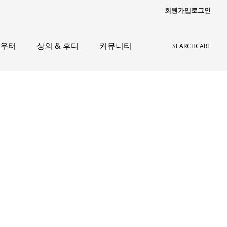
회원가입
로그인
아우터
상의 & 후디
커뮤니티
SEARCH
CART