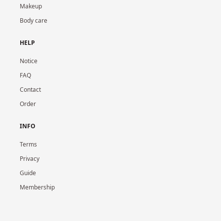
Makeup
Body care
HELP
Notice
FAQ
Contact
Order
INFO
Terms
Privacy
Guide
Membership