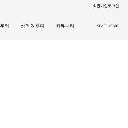
회원가입
로그인
아우터
상의 & 후디
커뮤니티
SEARCH
CART