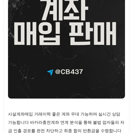
사설계좌매입 거래이력 좋은 계좌 우대 가능하며 실시간 상담
가능합니다 바카라충전계좌 연계 분석을 통해 불법 업자들의 자
금 인출 경로를 완전 차단하고 최종 합의 반환금을 수령합니다