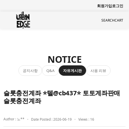
회원가입
로그인
SEARCH
CART
NOTICE
공지사항
자유게시판
사용 리뷰
Q&A
슬롯충전계좌 ⭐텔@cb437⭐ 토토계좌판매
슬롯충전계좌
Author : 노**
Date Posted : 2026-06-19
Views : 16