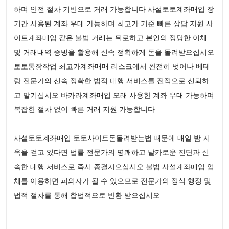
하며 안전 절차 기반으로 거래 가능합니다 사설토토계좌매입 장
기간 사용된 계좌 우대 가능하며 최고가 기준 빠른 상담 지원 사
이트계좌매입 같은 불법 거래는 뒤로하고 본인의 정당한 이체
및 거래내역 증빙을 활용해 신속 정확하게 돈을 돌려받으십시오
토토통장작업 최고가계좌매매 리스크에서 완전히 벗어나 베테
랑 전문가의 신속 정확한 법적 대행 서비스를 전적으로 신뢰하
고 맡기십시오 바카라계좌매입 오래 사용한 계좌 우대 가능하며
복잡한 절차 없이 빠른 거래 지원 가능합니다
사설토토계좌매입 토토사이트돈돌려받는법 때문에 매일 밤 지
옥을 걷고 있다면 법률 전문가의 명쾌하고 날카로운 진단과 신
속한 대행 서비스로 즉시 종결지으십시오 불법 사설계좌매입 업
체를 이용하면 피의자가 될 수 있으므로 전문가의 정식 행정 및
법적 절차를 통해 합법적으로 반환 받으십시오