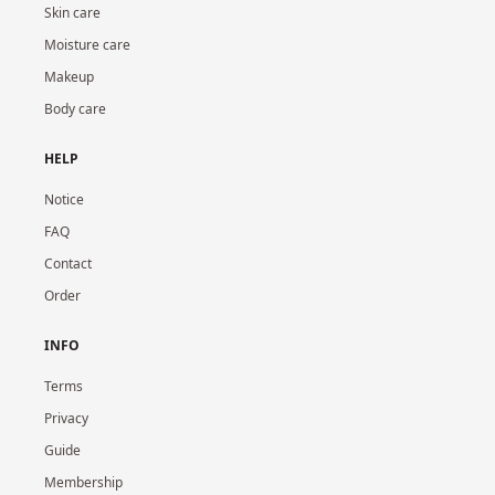
Skin care
Moisture care
Makeup
Body care
HELP
Notice
FAQ
Contact
Order
INFO
Terms
Privacy
Guide
Membership