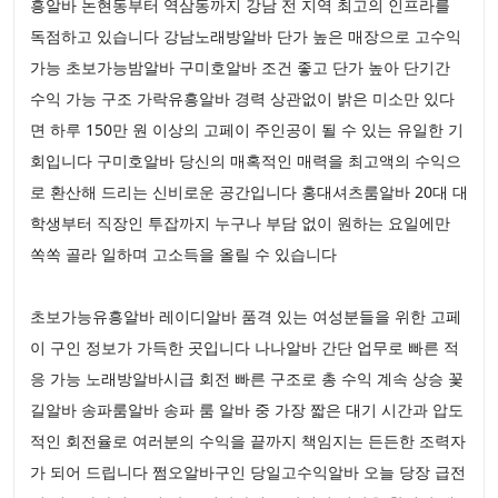
흥알바 논현동부터 역삼동까지 강남 전 지역 최고의 인프라를
독점하고 있습니다 강남노래방알바 단가 높은 매장으로 고수익
가능 초보가능밤알바 구미호알바 조건 좋고 단가 높아 단기간
수익 가능 구조 가락유흥알바 경력 상관없이 밝은 미소만 있다
면 하루 150만 원 이상의 고페이 주인공이 될 수 있는 유일한 기
회입니다 구미호알바 당신의 매혹적인 매력을 최고액의 수익으
로 환산해 드리는 신비로운 공간입니다 홍대셔츠룸알바 20대 대
학생부터 직장인 투잡까지 누구나 부담 없이 원하는 요일에만
쏙쏙 골라 일하며 고소득을 올릴 수 있습니다
초보가능유흥알바 레이디알바 품격 있는 여성분들을 위한 고페
이 구인 정보가 가득한 곳입니다 나나알바 간단 업무로 빠른 적
응 가능 노래방알바시급 회전 빠른 구조로 총 수익 계속 상승 꽃
길알바 송파룸알바 송파 룸 알바 중 가장 짧은 대기 시간과 압도
적인 회전율로 여러분의 수익을 끝까지 책임지는 든든한 조력자
가 되어 드립니다 쩜오알바구인 당일고수익알바 오늘 당장 급전