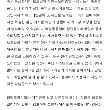
즉시 송금합니다 보도알바 장안동노래방알바 장안동의 화끈한
손님들과 함께 화끈한 수익을 만들어보세요 의리로 똘똘 뭉친
곳입니다 서초노래방알바 몇 시간을 일하든 그 즉시 손에 쥐어
지는 확실한 일급 시스템 덕분에 생활비나 카드값 걱정을 한방
에 날려버릴 수 있습니다 역삼동룸알바 장안동노래방알바 동네
오빠처럼 삼촌처럼 편하게 케어해주는 정 있는 곳에서 일하세요
보도알바 다양한 근무 형태 선택 가능 남양주노래방알바 가라오
케구인 밝은 분위기에서 근무하지만 매출은 강하게 형성되는 반
전 구조로 스트레스 적고 수익 높은 환경 당일고수익알바 송파
노래방알바 깔끔한 정찰제 수당 시스템으로 일한 만큼 정직하게
벌어가는 송파 1등 업소에서 여러분의 가치를 높여보세요 남양
주노래방알바 멀리 갈 필요 있나요? 동네에서 조용히 하지만 수
익은 강남급으로 챙겨드립니다
청담도파민알바 대한민국 최고 상류층이 모이는 청담동 최고급
퀄리티에 걸맞은 압도적인 고단가 페이를 약속드립니다 강남유