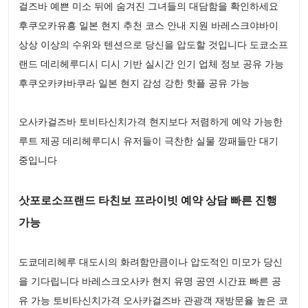
걸즈바 예쁜 미소 뒤에 숨겨진 그녀들의 대담함을 확인하세요
후쿠오카유흥 일본 현지 추천 코스 안내 지원 바레스크야바이
상상 이상의 수위와 텐션으로 당신을 압도할 것입니다 도쿄소프
랜드 데리헤루디시 디시 기반 실시간 인기 업체 정보 공유 가능
후쿠오카캬바쿠라 일본 현지 감성 강한 핫플 공유 가능
오사카걸즈바 토비타신치가격 현지보다 저렴하게 예약 가능한
루트 제공 데리헤루디시 유저들이 극찬한 실물 깡패들만 대기
중입니다
삿포로소프랜드 타친보 프라이빗 예약 상담 빠른 진행
가능
도쿄데리헤루 대도시의 화려함만큼이나 압도적인 미모가 당신
을 기다립니다 바레스크오사카 현지 유명 공연 시간표 빠른 공
유 가능 토비타신치가격 오사카걸즈바 관광객 재방문율 높은 코