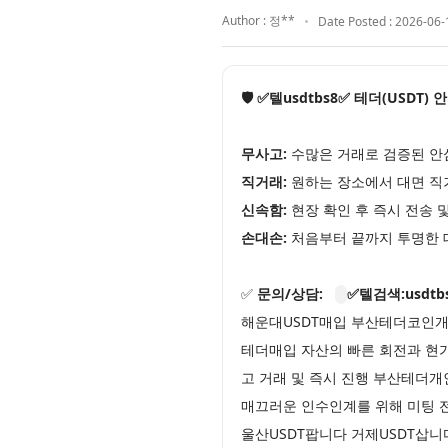
Author : 정**
Date Posted : 2026-06-
🛡️ ✅텔usdtbs8✅ 테더(USDT)
무사고:
수많은 거래로 검증된 안
직거래:
원하는 장소에서 대면 직
신속함:
현장 확인 후 즉시 전송 
손대손:
처음부터 끝까지 투명한 
✅
문의/상담:
✅텔검색:usdtb
해운대USDT매입 부산테더코인개인
테더매입 자산의 빠른 회전과 현
고 거래 및 즉시 진행 부산테더개
매끄러운 인수인계를 위해 미팅 전
울산USDT팝니다 거제USDT삽니