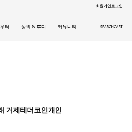
회원가입
로그인
아우터
상의 & 후디
커뮤니티
SEARCH
CART
직거래 거제테더코인개인