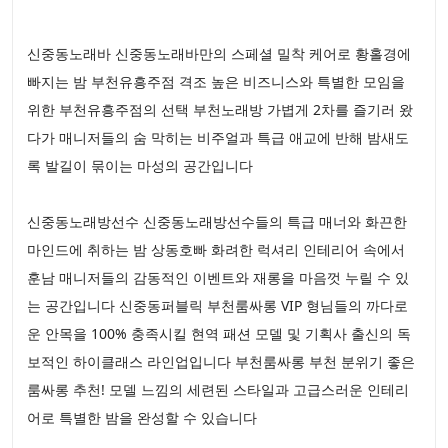
신중동노래바 신중동노래바만의 스페셜 밀착 케어로 황홀경에
빠지는 밤 부천유흥주점 격조 높은 비즈니스와 특별한 모임을
위한 부천유흥주점의 선택 부천노래방 가볍게 2차를 즐기러 왔
다가 매니저들의 숨 막히는 비주얼과 특급 애교에 반해 밤새도
록 발길이 묶이는 마성의 공간입니다
신중동노래방선수 신중동노래방선수들의 특급 매너와 화끈한
마인드에 취하는 밤 상동호빠 화려한 럭셔리 인테리어 속에서
훈남 매니저들의 감동적인 이벤트와 재롱을 마음껏 누릴 수 있
는 공간입니다 신중동퍼블릭 부천룸싸롱 VIP 형님들의 까다로
운 안목을 100% 충족시킬 현역 패션 모델 및 기획사 출신의 독
보적인 하이클래스 라인업입니다 부천룸싸롱 부천 분위기 좋은
룸싸롱 추천! 모델 느낌의 세련된 스타일과 고급스러운 인테리
어로 특별한 밤을 완성할 수 있습니다