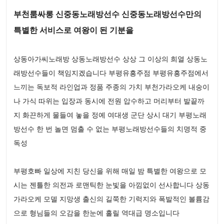
부천룸싸롱 신중동노래방선수 신중동노래방선수만의
특별한 서비스로 여왕이 된 기분을
상동아가씨노래방 상동노래방선수 상상 그 이상의 희열 상동노
래방선수들이 책임지겠습니다 부평유흥주점 부평유흥주점에서
느끼는 독보적 라인업과 정품 주종의 가치 부천가라오케 내숭이
나 가식 따위는 입장과 동시에 전원 압수하고 머리부터 발끝까
지 화끈하게 물들여 놓을 정예 여대생 군단 상시 대기 부평노래
방선수 한 번 놀면 멈출 수 없는 부평노래방선수들의 치명적 중
독성
부평호빠 일상에 지친 당신을 위해 매일 밤 특별한 여왕으로 모
시는 젠틀한 의전과 로맨틱한 눈빛을 아낌없이 선사합니다 상동
가라오케 모델 지망생 출신의 길쭉한 기럭지와 폭발적인 볼륨감
으로 형님들의 오감을 한눈에 홀릴 역대급 명소입니다