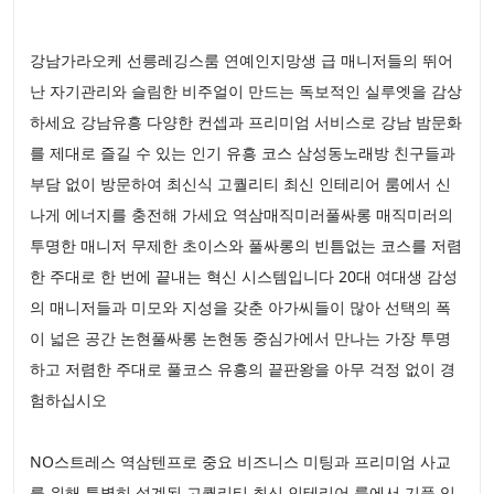
강남가라오케 선릉레깅스룸 연예인지망생 급 매니저들의 뛰어
난 자기관리와 슬림한 비주얼이 만드는 독보적인 실루엣을 감상
하세요 강남유흥 다양한 컨셉과 프리미엄 서비스로 강남 밤문화
를 제대로 즐길 수 있는 인기 유흥 코스 삼성동노래방 친구들과
부담 없이 방문하여 최신식 고퀄리티 최신 인테리어 룸에서 신
나게 에너지를 충전해 가세요 역삼매직미러풀싸롱 매직미러의
투명한 매니저 무제한 초이스와 풀싸롱의 빈틈없는 코스를 저렴
한 주대로 한 번에 끝내는 혁신 시스템입니다 20대 여대생 감성
의 매니저들과 미모와 지성을 갖춘 아가씨들이 많아 선택의 폭
이 넓은 공간 논현풀싸롱 논현동 중심가에서 만나는 가장 투명
하고 저렴한 주대로 풀코스 유흥의 끝판왕을 아무 걱정 없이 경
험하십시오
NO스트레스 역삼텐프로 중요 비즈니스 미팅과 프리미엄 사교
를 위해 특별히 설계된 고퀄리티 최신 인테리어 룸에서 기품 있