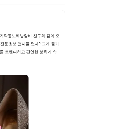
 가락동노래방알바 친구와 같이 오
성전용초보 언니들 텃세? 그게 뭔가
만큼 트렌디하고 편안한 분위기 속