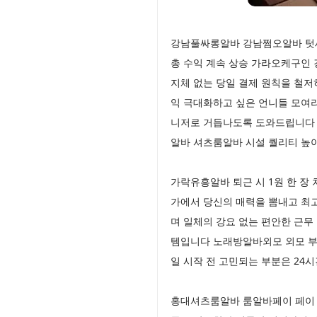
강남풀싸롱알바 강남쩜오알바 텃세
총 수익 계속 상승 가라오케구인 
지체 없는 당일 결제 원칙을 철저
익 극대화하고 싶은 언니들 모여
니저로 거듭나도록 도와드립니다 
알바 셔츠룸알바 시설 퀄리티 높아
가락유흥알바 퇴근 시 1원 한 장
가에서 당신의 매력을 뽐내고 최
며 일체의 강요 없는 편안한 근
템입니다 노래방알바외모 외모 부
일 시작 전 고민되는 부분은 24
홍대셔츠룸알바 룸알바페이 페이 