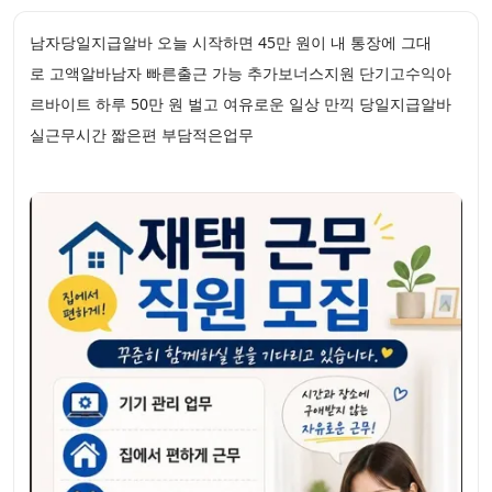
남자당일지급알바 오늘 시작하면 45만 원이 내 통장에 그대
로 고액알바남자 빠른출근 가능 추가보너스지원 단기고수익아
르바이트 하루 50만 원 벌고 여유로운 일상 만끽 당일지급알바
실근무시간 짧은편 부담적은업무