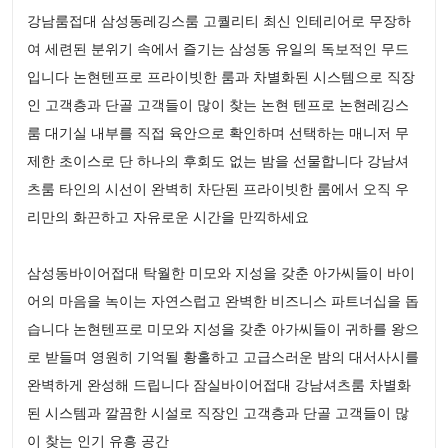
강남룸접대 삼성동레깅스룸 고퀄리티 최신 인테리어로 무장하
여 세련된 분위기 속에서 즐기는 삼성동 유일의 독보적인 무드
입니다 논현텐프로 프라이빗한 룸과 차별화된 시스템으로 직장
인 고객층과 단골 고객들이 많이 찾는 논현 텐프로 논현레깅스
룸 대기실 내부를 직접 육안으로 확인하며 선택하는 매니저 무
제한 초이스로 단 하나의 후회도 없는 밤을 선물합니다 강남셔
츠룸 타인의 시선이 완벽히 차단된 프라이빗한 룸에서 오직 우
리만의 화끈하고 자유로운 시간을 만끽하세요
삼성동바이어접대 탁월한 미모와 지성을 갖춘 아가씨들이 바이
어의 마음을 녹이는 자연스럽고 완벽한 비즈니스 파트너십을 돕
습니다 논현텐프로 미모와 지성을 갖춘 아가씨들이 귀하를 왕으
로 받들며 영원히 기억될 황홀하고 고급스러운 밤의 대서사시를
완벽하게 완성해 드립니다 잠실바이어접대 강남셔츠룸 차별화
된 시스템과 깔끔한 시설로 직장인 고객층과 단골 고객들이 많
이 찾는 인기 유흥 공간