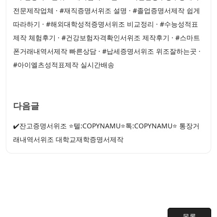
전문제작업체 · #재직증명서위조 설명 · #졸업증명서제작 쉽게
따라하기 · #해외대학성적증명서위조 비교정리 · #수능성적표
제작 체험후기 · #건강보험자격확인서위조 제작후기 · #스마트
폰거래내역서제작 빠른상담 · #납세증명서위조 위조잘하는곳 ·
#아이엘츠성적표제작 실시간배송
다음글
✔️잔고증명서위조 ⭐텔:COPYNAMU⭐톡:COPYNAMU⭐ 통장거
래내역서위조 대학교재학증명서제작
목록