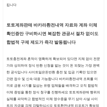
킵니다
토토계좌판매 바카라환전내역 자료와 계좌 이체
확인증만 구비하시면 복잡한 관공서 절차 없이도
합법적 구제 제도가 즉각 발동됩니다
토토충전계좌 흔적이 명확하게 확보되어 있다면 지체 없이 전문
가와 상의하여 정식 반환 신청을 밟는 것이 돈 되찾는 가장 완벽
한 공식입니다 사이트잃은돈반환 충전 및 입금 기록만 있으면
간편 접수 및 신속 대응 가능합니다 바카라환전내역 조회를 미
끼로 금융 사기를 일삼는 유령 업체들을 배격하고 오직 합법적
이체 증빙을 통한 정식 청구를 진행하세요 토토계좌판매 행위의
실체를 파악하고 합법적인 이체 영수증을 무기 삼아 사설 사이
트의 자금을 강제 강탈하십시오 토토환전내역 리포트가 확보되