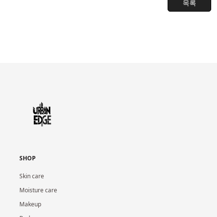
목록
SHOP
Skin care
Moisture care
Makeup