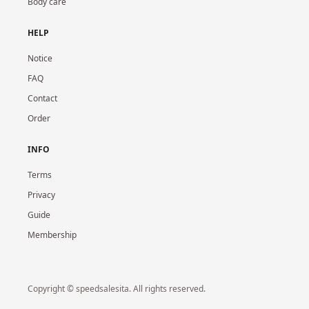
Body care
HELP
Notice
FAQ
Contact
Order
INFO
Terms
Privacy
Guide
Membership
Copyright © speedsalesita. All rights reserved.