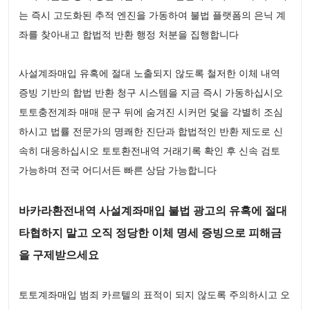
는 즉시 고도화된 추적 엔진을 가동하여 불법 플랫폼의 은닉 계
좌를 찾아내고 합법적 반환 행정 처분을 집행합니다
사설계좌매입 유혹에 절대 노출되지 않도록 철저한 이체 내역
증빙 기반의 합법 반환 청구 시스템을 지금 즉시 가동하십시오
토토충전계좌 매매 문구 뒤에 숨겨진 시커먼 덫을 각별히 조심
하시고 법률 전문가의 명쾌한 진단과 합법적인 반환 제도로 신
속히 대응하십시오 토토환전내역 거래기록 확인 후 신속 검토
가능하며 전국 어디서든 빠른 상담 가능합니다
바카라환전내역 사설계좌매입 불법 광고의 유혹에 절대
타협하지 말고 오직 정당한 이체 명세 증빙으로 피해금
을 구제받으세요
토토계좌매입 범죄 카르텔의 표적이 되지 않도록 주의하시고 오