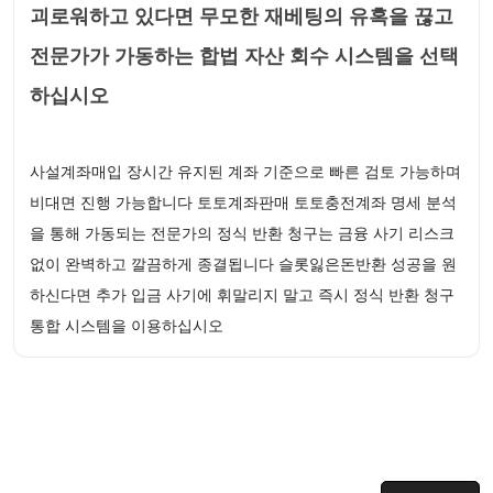
괴로워하고 있다면 무모한 재베팅의 유혹을 끊고
전문가가 가동하는 합법 자산 회수 시스템을 선택
하십시오
사설계좌매입 장시간 유지된 계좌 기준으로 빠른 검토 가능하며
비대면 진행 가능합니다 토토계좌판매 토토충전계좌 명세 분석
을 통해 가동되는 전문가의 정식 반환 청구는 금융 사기 리스크
없이 완벽하고 깔끔하게 종결됩니다 슬롯잃은돈반환 성공을 원
하신다면 추가 입금 사기에 휘말리지 말고 즉시 정식 반환 청구
통합 시스템을 이용하십시오