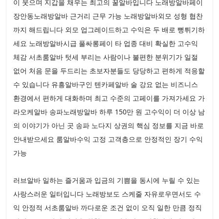
이 웃으며 지갑을 채우는 최고의 꿀알바입니다 노래방알바페이
장안동노래방알바 근거리 근무 가능 노래방알바외모 성형 협찬
까지 해드립니다 외모 업그레이드하고 수익은 두 배로 뻥튀기하
세요 노래방알바시급 풀싸롱페이 타 업종 대비 확실한 고수익
체감 서초룸알바 텃세 부리는 사람이나 불편한 분위기가 일절
없어 처음 문을 두드리는 초보자분들도 당당하고 편하게 적응할
수 있습니다 유흥알바구인 텐카페알바 술 강요 없는 비즈니스
환경에서 편하게 대화하며 최고 수준의 고페이를 가져가세요 가
라오케알바 송파노래방알바 하루 150만 원 고수익이 더 이상 남
의 이야기가 아닌 곳 송파 노다지 상권의 핵심 정보를 지금 바로
안내받으세요 룸알바수익 고정 고객층으로 안정적인 장기 수익
가능
러브알바 일하는 즐거움과 입금의 기쁨을 동시에 누릴 수 있는
사랑스러운 일터입니다 노래방보도 스케줄 자유로우면서도 수
익 안정적 서초룸알바 까다로운 조건 없이 오직 일한 만큼 정직