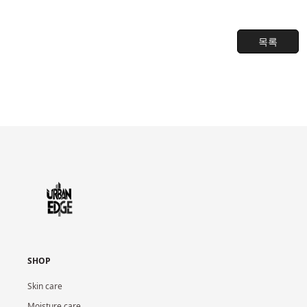
목록
SHOP
Skin care
Moisture care