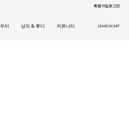
회원가입
로그인
아우터
상의 & 후디
커뮤니티
SEARCH
CART