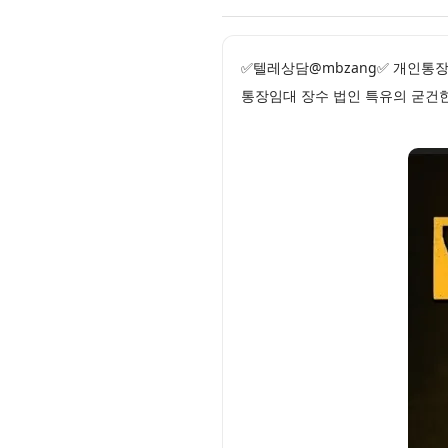
✅텔레상담@mbzang✅ 개인통장
통장임대 장수 법인 특유의 굳건