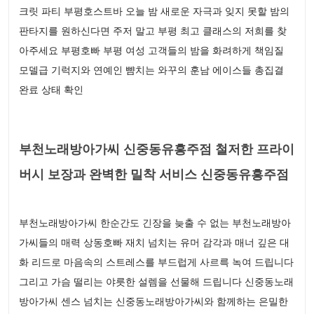
크릿 파티 부평호스트바 오늘 밤 새로운 자극과 잊지 못할 밤의
판타지를 원하신다면 주저 말고 부평 최고 클래스의 저희를 찾
아주세요 부평호빠 부평 여성 고객들의 밤을 화려하게 책임질
모델급 기럭지와 연예인 뺨치는 와꾸의 훈남 에이스들 총집결
완료 상태 확인
부천노래방아가씨 신중동유흥주점 철저한 프라이
버시 보장과 완벽한 밀착 서비스 신중동유흥주점
부천노래방아가씨 한순간도 긴장을 늦출 수 없는 부천노래방아
가씨들의 매력 상동호빠 재치 넘치는 유머 감각과 매너 깊은 대
화 리드로 마음속의 스트레스를 부드럽게 사르륵 녹여 드립니다
그리고 가슴 떨리는 야릇한 설렘을 선물해 드립니다 신중동노래
방아가씨 센스 넘치는 신중동노래방아가씨와 함께하는 은밀한