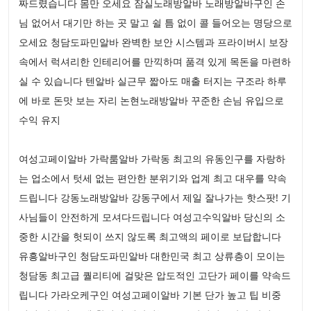
짜드렸습니다 몸만 오세요 잠실노래방알바 노래방알바구인 손
님 없어서 대기만 하는 곳 말고 쉴 틈 없이 콜 들어오는 명당으로
오세요 청담도파민알바 완벽한 보안 시스템과 프라이버시 보장
속에서 럭셔리한 인테리어를 만끽하며 품격 있게 목돈을 마련하
실 수 있습니다 텐알바 실근무 짧아도 매출 터지는 구조라 하루
에 바로 돈맛 보는 자리 논현노래방알바 꾸준한 손님 유입으로
수익 유지
여성고페이알바 가락룸알바 가락동 최고의 유동인구를 자랑하
는 업소에서 텃세 없는 편안한 분위기와 업계 최고 대우를 약속
드립니다 강동노래방알바 강동구에서 제일 잘나가는 핫스팟! 기
사님들이 안전하게 모셔다드립니다 여성고수익알바 당신의 소
중한 시간을 헛되이 쓰지 않도록 최고액의 페이로 보답합니다
유흥알바구인 청담도파민알바 대한민국 최고 상류층이 모이는
청담동 최고급 퀄리티에 걸맞은 압도적인 고단가 페이를 약속드
립니다 가라오케구인 여성고페이알바 기본 단가 높고 팁 비중