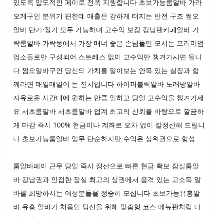
있도록 압도적인 페이로 전폭 지원합니다 초보가능룸알바 가라
오케구인 분위기 편한데 매출은 강하게 터지는 반전 구조 쩜오
알바 단기·장기 모두 가능하며 고수익 보장 강남텐카페알바 가
락룸알바 가락동에서 가장 매너 좋은 손님들만 모시는 프리미엄
업소들로만 구성되어 스트레스 없이 고수익만 챙겨가시면 됩니
다 쩜오알바구인 당신의 가치를 알아보는 안목 있는 실장과 함
께라면 매일매일이 돈 잔치입니다 하이퍼블릭알바 노래방알바
자유로운 시간대에 원하는 만큼 일하고 당일 고수익을 챙겨가세
요 서초룸알바 서초룸알바 업계 최고의 신뢰를 바탕으로 깔끔하
게 마감 즉시 100% 현금이나 계좌로 오차 없이 칼정산해 드립니
다 초보가능룸알바 업무 단순하지만 수익은 상위권으로 형성
룸알바페이 근무 당일 즉시 정산으로 빠른 현금 확보 잠실룸알
바 강남권과 인접한 잠실 최고의 상권에서 품격 있는 고소득 알
바를 희망하시는 여성분들을 정중히 모십니다 초보가능유흥알
바 유흥 알바가 처음인 당신을 위해 맞춤형 코스 메뉴판처럼 다