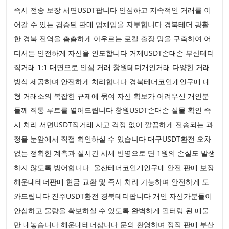
즉시 전송 보장 서면USDT팝니다 안심하고 지속적인 거래를 이
어갈 수 있는 검증된 판매 업체임을 자부합니다 경북테더 광활
한 경북 전역을 촘촘하게 아우르는 로컬 출장 망을 구축하여 어
디서든 안전하게 자산을 인도합니다 거제USDT손대손 부산테더
직거래 1:1 대면으로 안심 거래 창원테더개인거래 다양한 거래
방식 제공하며 안전하게 처리합니다 경북테더코인개인구매 대
형 거래소의 복잡한 규제에 묶여 자산 확보가 어려우신 개인분
들께 직통 루트를 열어드립니다 창원USDT손대손 실물 확인 즉
시 처리 서면USDT직거래 사고 걱정 없이 깔끔하게 전송되는 과
정을 눈앞에서 직접 확인하실 수 있습니다 대구USDT환전 오차
없는 정확한 계측과 실시간 시세 반영으로 단 1원의 손실도 발생
하지 않도록 방어합니다 울산테더코인개인구매 안전 판매 보장
해운대테더판매 현금 교환 및 즉시 처리 가능하며 안전하게 도
와드립니다 진주USDT환전 경북테더팝니다 개인 자산가분들이
안심하고 물량을 확보하실 수 있도록 완벽하게 필터링 된 매물
만 내놓습니다 해운대테더삽니다 문의 환영하며 정직 판매 부산