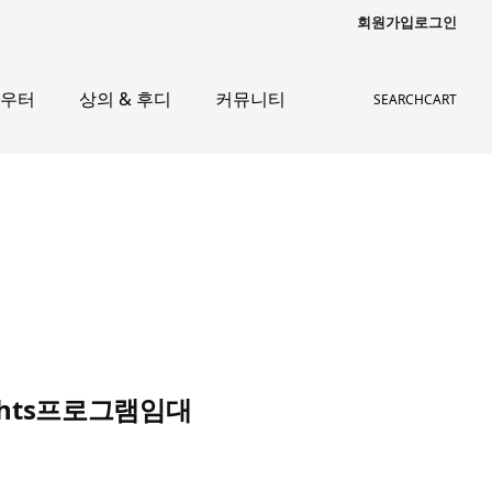
회원가입
로그인
아우터
상의 & 후디
커뮤니티
SEARCH
CART
 hts프로그램임대