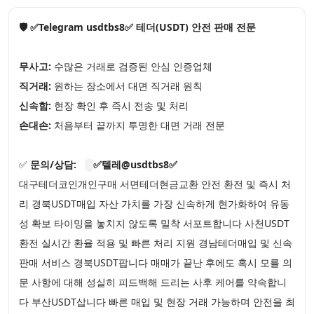
🛡️ ✅Telegram usdtbs8✅ 테더(USDT) 안전 판매 전문
무사고:
수많은 거래로 검증된 안심 인증업체
직거래:
원하는 장소에서 대면 직거래 원칙
신속함:
현장 확인 후 즉시 전송 및 처리
손대손:
처음부터 끝까지 투명한 대면 거래 전문
✅
문의/상담:
✅텔레@usdtbs8✅
대구테더코인개인구매 서면테더현금교환 안전 환전 및 즉시 처
리 경북USDT매입 자산 가치를 가장 신속하게 현가화하여 유동
성 확보 타이밍을 놓치지 않도록 밀착 서포트합니다 사천USDT
환전 실시간 환율 적용 및 빠른 처리 지원 경남테더매입 및 신속
판매 서비스 경북USDT팝니다 매매가 끝난 후에도 혹시 모를 의
문 사항에 대해 성실히 피드백해 드리는 사후 케어를 약속합니
다 부산USDT삽니다 빠른 매입 및 현장 거래 가능하며 안전을 최