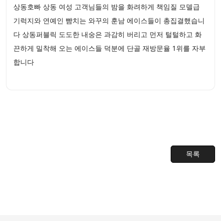
상동호빠 상동 여성 고객님들의 밤을 화려하게 책임질 모델급
기럭지와 연예인 뺨치는 와꾸의 훈남 에이스들이 총집결했습니
다 상동퍼블릭 도도한 내숭은 과감히 버리고 먼저 털털하고 화
끈하게 밀착해 오는 에이스들 덕분에 단골 재방문율 1위를 자부
합니다
목록