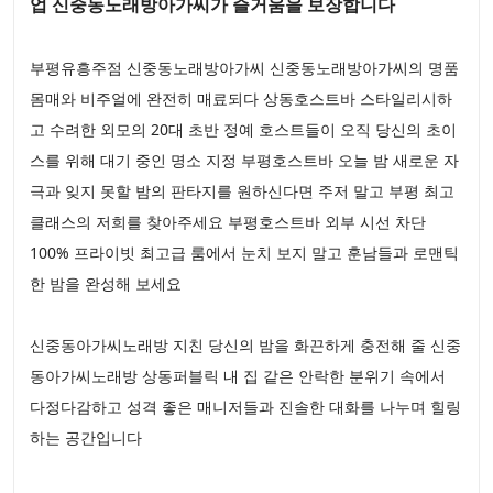
업 신중동노래방아가씨가 즐거움을 보장합니다
부평유흥주점 신중동노래방아가씨 신중동노래방아가씨의 명품
몸매와 비주얼에 완전히 매료되다 상동호스트바 스타일리시하
고 수려한 외모의 20대 초반 정예 호스트들이 오직 당신의 초이
스를 위해 대기 중인 명소 지정 부평호스트바 오늘 밤 새로운 자
극과 잊지 못할 밤의 판타지를 원하신다면 주저 말고 부평 최고
클래스의 저희를 찾아주세요 부평호스트바 외부 시선 차단
100% 프라이빗 최고급 룸에서 눈치 보지 말고 훈남들과 로맨틱
한 밤을 완성해 보세요
신중동아가씨노래방 지친 당신의 밤을 화끈하게 충전해 줄 신중
동아가씨노래방 상동퍼블릭 내 집 같은 안락한 분위기 속에서
다정다감하고 성격 좋은 매니저들과 진솔한 대화를 나누며 힐링
하는 공간입니다