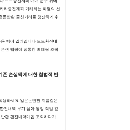
다 토토충전계좌 매매 문구 뒤에
바카라충전계좌 거래라는 파멸의 선
잃은돈반환 골칫거리를 청산하기 위
금융 방어 열쇠입니다 토토환전내
 관련 법령에 정통한 베테랑 조력
기존 손실액에 대한 합법적 반
을 적용하세요 잃은돈반환 지름길은
환전내역 무기 삼아 통장 작업 같
은돈반환 환전내역매입 조회하다가