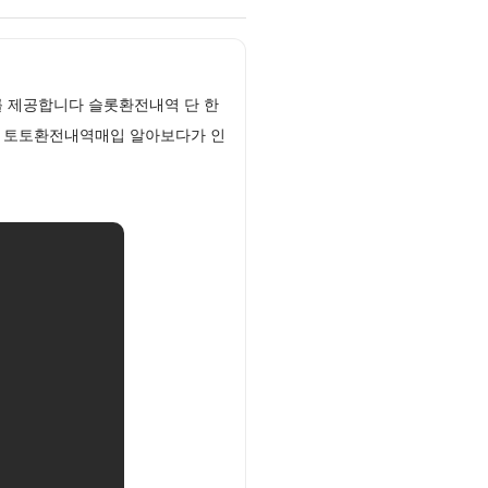
를 제공합니다 슬롯환전내역 단 한
다 토토환전내역매입 알아보다가 인