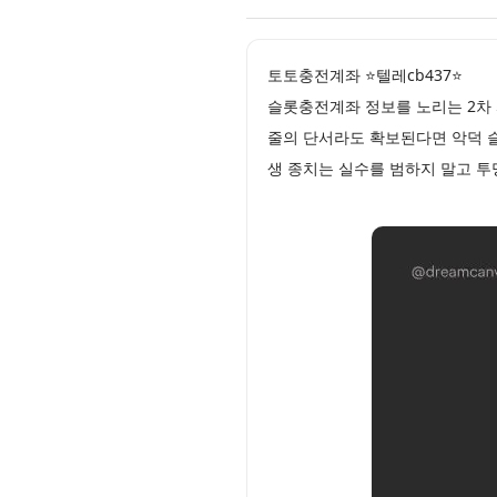
토토충전계좌 ⭐텔레cb437⭐
슬롯충전계좌 정보를 노리는 2차
줄의 단서라도 확보된다면 악덕 
생 종치는 실수를 범하지 말고 