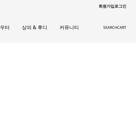
회원가입
로그인
아우터
상의 & 후디
커뮤니티
SEARCH
CART