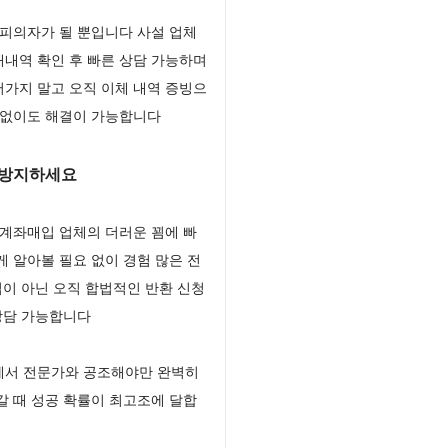
피의자가 될 뿐입니다 사설 업체
내역 확인 후 빠른 상담 가능하며
가지 말고 오직 이체 내역 증빙으
 없이도 해결이 가능합니다
 방지하세요
계좌매입 업체의 더러운 꾐에 빠
 알아볼 필요 없이 경험 많은 전
이 아닌 오직 합법적인 반환 신청
상담 가능합니다
에서 전문가와 공조해야만 완벽히
 때 성공 확률이 최고조에 달합