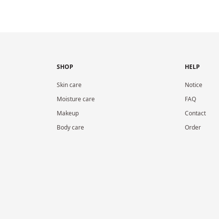
SHOP
HELP
Skin care
Notice
Moisture care
FAQ
Makeup
Contact
Body care
Order