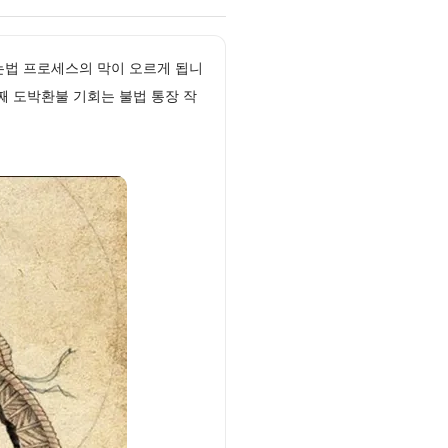
는법 프로세스의 막이 오르게 됩니
 도박환불 기회는 불법 통장 작