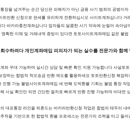
통장을 넘겨주는 순간 당신은 피해자가 아닌 금융 사기 범죄의 공범이자 
사이트반환 신청으로 판세를 유리하게 전환하십시오 사이트계좌삽니다 거래
니다 바카라충전계좌삽니다 업자들의 달콤한 사기 약속에 눈멀어 속아넘어
 명확한 이체 및 거래내역 증빙이 있다면 토토사이트계좌매입 같은 불법
 회수하려다 개인계좌매입 피의자가 되는 실수를 전문가와 함께
계좌 우대 가능하며 실시간 상담 및 빠른 확인 지원 가능합니다 사설토토
 보장하는 합법적 착오송금 반환 제도를 활용하세요 토토반환신청 복잡하게
 진행 가능 불법사이트계좌매입 세 번째 도박환불 기회는 불법 통장 작업
해 사실 확인만 되면 간단한 절차로 빠르게 반환 진행 가능하며 비대면 
의 대포통장 라인을 뒤흔드는 바카라반환신청 작업은 합법의 테두리 내
추적을 기반으로 한 합법적 환불 프로세스는 전문가의 조력을 타고 들어갈