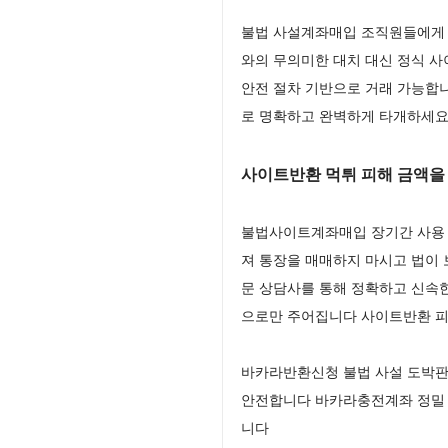
불법 사설계좌매입 조직원들에게 
와의 무의미한 대치 대신 정식 
안전 절차 기반으로 거래 가능합
로 명확하고 완벽하게 타개하세요
사이트반환 먹튀 피해 금액을
불법사이트계좌매입 장기간 사용 
져 통장을 매매하지 마시고 법이
문 상담사를 통해 정확하고 신속한
으로만 주어집니다 사이트반환 피
바카라반환신청 불법 사설 도박판
안전합니다 바카라충전계좌 정밀 
니다