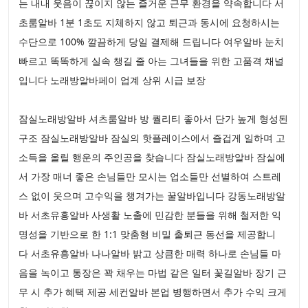
는 내내 웃음이 끊이지 않는 즐거운 근무 환경을 약속합니다 서
초룸알바 1분 1초도 지체하지 않고 퇴근과 동시에 요청하시는
수단으로 100% 깔끔하게 당일 결제해 드립니다 여우알바 눈치
빠르고 똑똑하게 실속 챙길 줄 아는 그녀들을 위한 고품격 채널
입니다 노래방알바페이 업계 상위 시급 보장
잠실노래방알바 셔츠룸알바 방 퀄리티 좋아서 단가 높게 형성된
구조 잠실노래방알바 잠실의 핫플레이스에서 즐겁게 일하며 고
소득을 올릴 행운의 주인공을 찾습니다 잠실노래방알바 잠실에
서 가장 매너 좋은 손님들만 모시는 업소들만 선별하여 스트레
스 없이 웃으며 고수익을 챙겨가는 꿀알바입니다 강동노래방알
바 서초유흥알바 사생활 노출에 민감한 분들을 위해 철저한 익
명성을 기반으로 한 1:1 맞춤형 비밀 출퇴근 동선을 제공합니
다 서초유흥알바 나나알바 밝고 상큼한 매력 하나로 손님들 마
음을 녹이고 통장은 꽉 채우는 마법 같은 일터 꽃길알바 장기 근
무 시 추가 혜택 제공 세컨알바 본업 병행하면서 추가 수익 크게