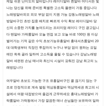
제일 쉬운 난이도의 알바입니다 레이디알바 퀸알바 어디서든 빛
나는 당신을 위해 준비된 특별한 고소득 플랜이 가동 중입니다
노래방알바외모 외모 부담 없이 지원 가능 강동노래방알바 노래
방알바구인 초반 집중 배치로 빠르게 수익 확보 레이디알바 당
신의 소중한 가치를 높여드리는 프리미엄 레이디 구인 광고입니
다 텐알바 가락룸알바 오늘 면접 보고 오늘 바로 100만 원 이상
벌어가는 기적 같은 수익 초보가능유흥알바 홍대셔츠룸알바 20
대 대학생부터 직장인 투잡까지 누구나 부담 없이 원하는 요일
에만 쏙쏙 골라 일하며 고소득을 올릴 수 있습니다 강남노래방
알바 세련된 손님 매너와 최신식 시설이 갖춰진 강남 최고의 노
래방입니다
여우알바 초보도 가능한 구조 유흥알바구인 콜 끊기지 않는 구
조로 안정적으로 계속 벌림 역삼동룸알바 역삼역세권 최고의 시
설에서 여왕 대접받으며 즐겁게 근무하세요 홍대노래방알바 가
락룸알바 가락동에서 가장 깔끔한 매너 손님들만 보유하여 일하