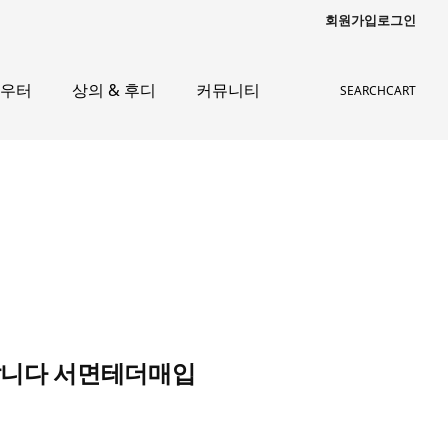
회원가입
로그인
아우터
상의 & 후디
커뮤니티
SEARCH
CART
T삽니다 서면테더매입