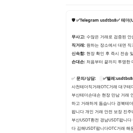
🛡️ ✅Telegram usdtbs8✅ 테
무사고:
수많은 거래로 검증된 안
직거래:
원하는 장소에서 대면 직
신속함:
현장 확인 후 즉시 전송 
손대손:
처음부터 끝까지 투명한 
✅
문의/상담:
✅텔레:usdtbs
사천테더직거래OTC거래 대구테더
부산테더손대손 현장 만남 거래 
하고 거래하게 돕습니다 경북테더
팝니다 개인 거래 안전 보장 진
부산USDT환전 경남USDT팝니다
다 김해USDT팝니다OTC거래 