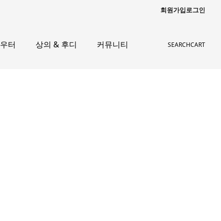
회원가입
로그인
아우터
상의 & 후디
커뮤니티
SEARCH
CART